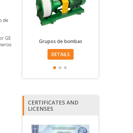
o de
por GE
AS
Grupos de bombas
ARMAD
neros
LS
DETAILS
DETAI
CERTIFICATES AND
LICENSES