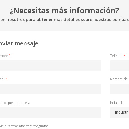
¿Necesitas más información?
on nosotros para obtener más detalles sobre nuestras bombas, s
nviar mensaje
mbre
*
Teléfono
*
mail
*
Nombre de s
uipo que le interesa
Industria
Industr
víe sus comentarios y preguntas