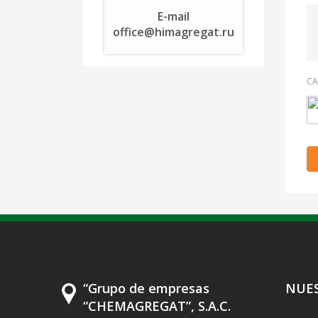
E-mail
office@himagregat.ru
CA
.
“Grupo de empresas
NUE
“CHEMAGREGAT”, S.A.C.