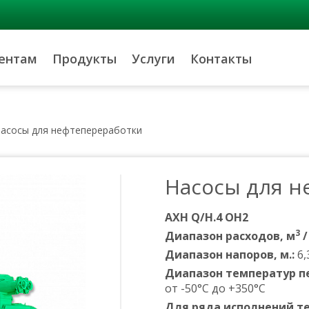
ентам
Продукты
Услуги
Контакты
асосы для нефтепереработки
Насосы для н
АХН Q/H.4 OH2
3
Диапазон расходов, м
/
Диапазон напоров, м.:
6,
Диапазон температур п
от -50°С до +350°С
Для ряда исполнений т