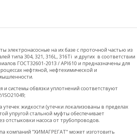
аты электронасосные на их базе с проточной частью из
ей типа 304, 321, 316L, 316Тi и других в соответствии
иалов ГОСТ32601-2013 / АPI610 и предназначены для
процессах нефтяной, нефтехимической и
Трубопро
мышленности.
ПОДРОБ
 и системы обвязки уплотнений соответствуют
/ISO21049;
а утечек жидкости (утечки локализованы в пределах
той упругой стальной муфты обеспечивает
з отстыковки насоса от трубопроводов.
ппа компаний "ХИМАГРЕГАТ" может изготовить