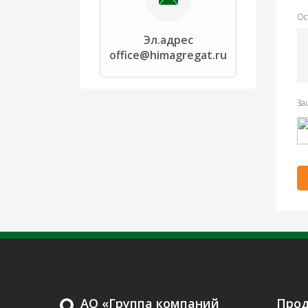
Ос
Эл.адрес
office@himagregat.ru
За
.
АО «Группа компаний
Про