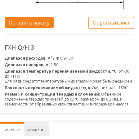
Оставить заявку
Опросный лист
ГХН Q/H.3
3
Диапазон расходов, м
/ ч:
0,9 - 50
Диапазон напоров, м:
2-50
Диапазон температур перекачиваемой жидкости, °С:
от -30
до +110;
Для ряда сред этот температурный диапазон может быть расширен.
3
Плотность перекачиваемой жидкости, кг/м
:
не более 1850
Размер и концентрация твердых включений:
Объемное
содержание твердых примесей до 0,1%, размером до 0,2 мм, в
зависимости от абразивных свойств частиц и типоразмера насоса
Описание
Документы