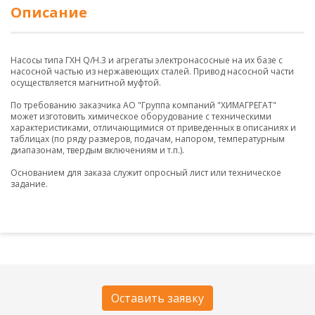
Описание
Насосы типа ГХН Q/H.3 и агрегаты электронасосные на их базе с
насосной частью из нержавеющих сталей. Привод насосной части
осуществляется магнитной муфтой.
По требованию заказчика АО "Группа компаний "ХИМАГРЕГАТ"
может изготовить химическое оборудование с техническими
характеристиками, отличающимися от приведенных в описаниях и
таблицах (по ряду размеров, подачам, напором, температурным
диапазонам, твердым включениям и т.п.).
Основанием для заказа служит опросный лист или техническое
задание.
Оставить заявку